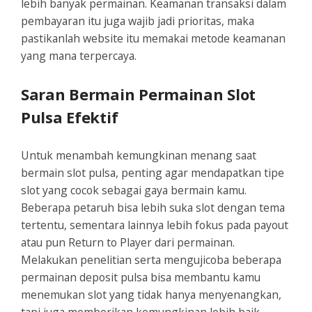
lebih banyak permainan. Keamanan transaksi dalam
pembayaran itu juga wajib jadi prioritas, maka
pastikanlah website itu memakai metode keamanan
yang mana terpercaya.
Saran Bermain Permainan Slot
Pulsa Efektif
Untuk menambah kemungkinan menang saat
bermain slot pulsa, penting agar mendapatkan tipe
slot yang cocok sebagai gaya bermain kamu.
Beberapa petaruh bisa lebih suka slot dengan tema
tertentu, sementara lainnya lebih fokus pada payout
atau pun Return to Player dari permainan.
Melakukan penelitian serta mengujicoba beberapa
permainan deposit pulsa bisa membantu kamu
menemukan slot yang tidak hanya menyenangkan,