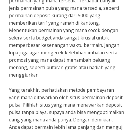
permainan yang mana tersedia. Terdapat banyak
jenis permainan pulsa yang mana tersedia, seperti
permainan deposit kurang dari 5000 yang
memberikan tarif yang ramah di kantong.
Menentukan permainan yang mana cocok dengan
selera serta budget anda sangat krusial untuk
memperbesar kesenangan waktu bermain. Jangan
lupa juga agar mengecek kelebihan imbalan serta
promosi yang mana dapat menambah peluang
menang, seperti putaran gratis atau hadiah yang
menggiurkan.
Yang terakhir, perhatiakan metode pembayaran
yang mana ditawarkan oleh situs permainan deposit
pulsa. Pilihlah situs yang mana menawarkan deposit
pulsa tanpa biaya, supaya anda bisa mengoptimalkan
uang yang mana anda punya. Dengan demikian,
Anda dapat bermain lebih lama panjang dan menguji